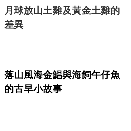
月球放山土雞及黃金土雞的
差異
落山風海金鯧與海飼午仔魚
的古早小故事