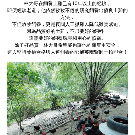
林大哥在飼養土雞已有10年以上的經驗，
即便經驗老道，
他依然孜孜不倦的研究飼養出優良土雞的
方法，
不但放牧飼養，更是夜間人工抓雞以降低雞隻緊迫。
因為品質好的土雞，
不只要好的飼料，
還需要好的飼養環境和用心的照顧。
除了好品質，林大哥希望能夠讓他的雞隻更安全，
這與堅持藥檢合格與人道飼養的郭旭英獸醫師一拍即合！