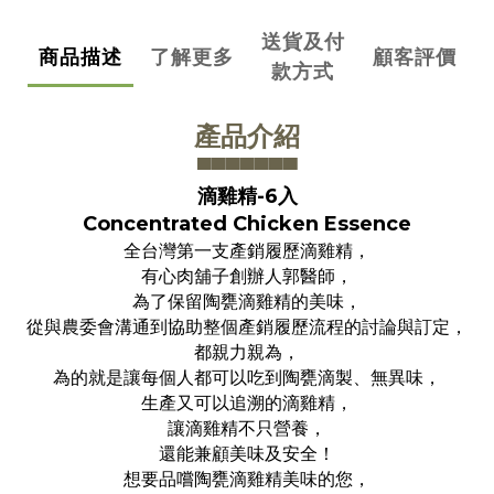
送貨及付
商品描述
了解更多
顧客評價
款方式
產品介紹
▀▀▀▀▀▀
▀
滴雞精-6入
Concentrated Chicken Essence
全台灣第一支產銷履歷滴雞精，
有心肉舖子創辦人郭醫師，
為了保留陶甕滴雞精的美味，
從與農委會溝通到協助整個產銷履歷流程的討論與訂定，
都親力親為，
為的就是讓每個人都可以吃到陶甕滴製、無異味，
生產又可以追溯的滴雞精，
讓滴雞精不只營養，
還能兼顧美味及安全！
想要品嚐陶甕滴雞精美味的您，