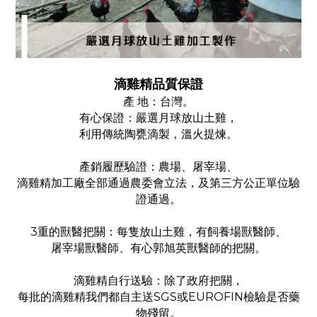
滴雞精品質保證
產 地：台灣
。
有心保證：嚴選月球放山土雞，
利用傳統陶甕滴製，溫火提煉。
產銷履歷驗證：農場、屠宰場、
滴雞精加工廠全部通過農委會立法，及第三方公正單位驗
證通過。
3重的獸醫把關：每隻放山土雞，有飼養場獸醫師、
屠宰場獸醫師、有心郭旭英獸醫師的把關。
滴雞精自行送驗：除了政府把關，
每批的滴雞精我們都自主送SGS或EUROFIN檢驗是否藥
物殘留。