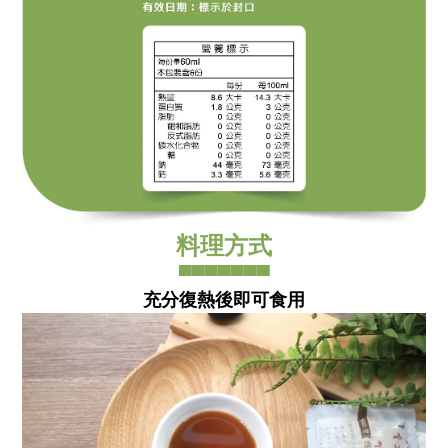
料理方式
▀▀▀▀▀▀▀
充分復熱後即可食用