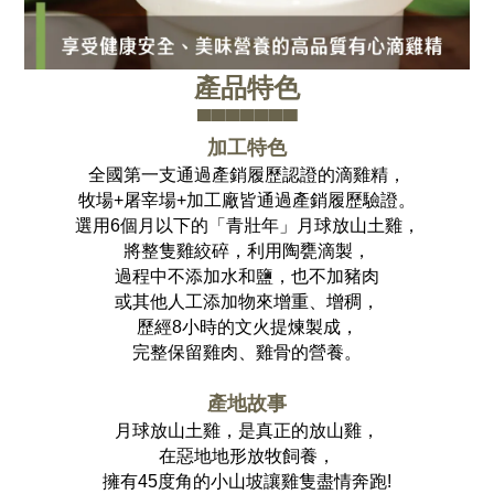
產品特色
▀▀▀▀▀▀▀
加工特色
全國第一支通過產銷履歷認證的滴雞精，
牧場+屠宰場+加工廠皆通過產銷履歷驗證。
選用6個月以下的「青壯年」月球放山土雞，
將整隻雞絞碎，利用陶甕滴製，
過程中不添加水和鹽，也不加豬肉
或其他人工添加物來增重、增稠，
歷經8小時的文火提煉製成，
完整保留雞肉、雞骨的營養。
產地故事
月球放山土雞，是真正的放山雞，
在惡地地形放牧飼養，
擁有45度角的小山坡讓雞隻盡情奔跑!