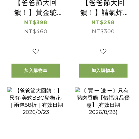
【爸爸節大回
【爸爸節大回
饋！】黃金鴕
饋！】請氣炸-
鳥-沙朗肉片 -｜
山賊翅中-｜兩
NT$398
NT$258
兩包88折｜
NT$460
包88折｜
NT$300
加入購物車
加入購物車