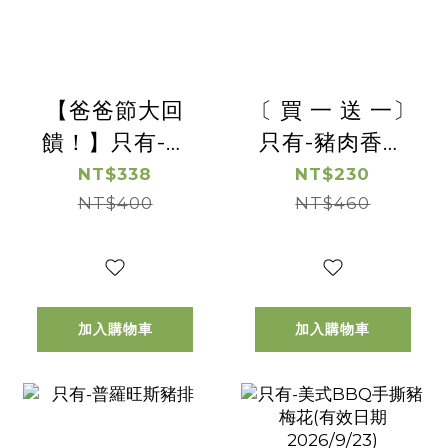
【爸爸節大回
〔 買 一 送 一〕
饋！】只有-美
只有-豬肉香腸
式BBQ豬梅花-
【惜福良品優
NT$338
NT$230
｜兩包88折｜有
NT$400
惠】(有效日期
NT$460
效日期
2026/8/28)
2026/9/23
加入購物車
加入購物車