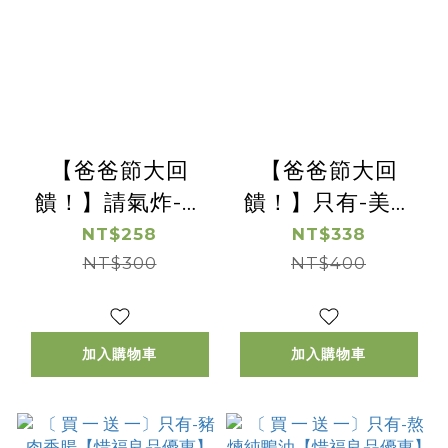
【爸爸節大回
【爸爸節大回
饋！】請氣炸-山
饋！】只有-美式
賊翅中-｜兩包88
BBQ豬梅花-｜兩
NT$258
NT$338
NT$300
折｜
包88折｜有效日
NT$400
期2026/9/23
加入購物車
加入購物車