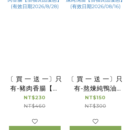
〔 買 一 送 一〕只
〔 買 一 送 一〕只
有-豬肉香腸【惜
有-熬煉純鴨油
福良品優惠】(有
【惜福良品優惠】
NT$230
NT$150
NT$460
效日期
(有效日期
NT$300
2026/8/28)
2026/08/16)