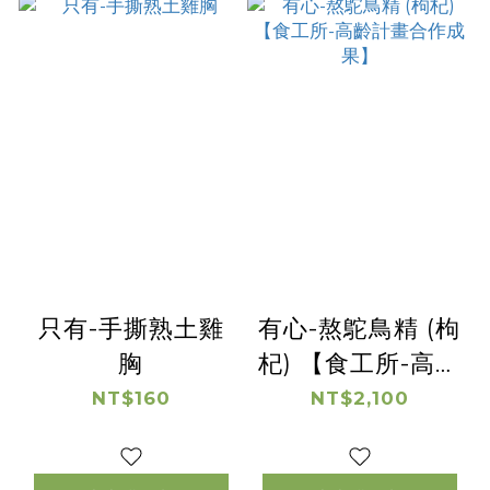
只有-手撕熟土雞
有心-熬鴕鳥精 (枸
胸
杞) 【食工所-高齡
計畫合作成果】
NT$160
NT$2,100