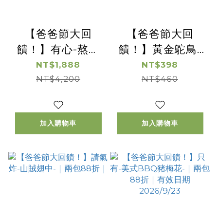
【爸爸節大回
【爸爸節大回
饋！】有心-熬鴕
饋！】黃金鴕鳥-
鳥精 (枸杞) -｜兩
沙朗肉片 -｜兩包
NT$1,888
NT$398
盒享5折｜
NT$4,200
88折｜
NT$460
加入購物車
加入購物車