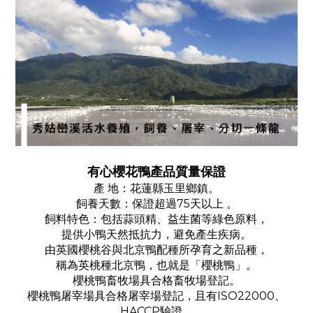
有心櫻花鴨產品質量保證
產 地：花蓮縣玉里鄉鎮。
飼養天數：保證超過75天以上 。
飼料特色：包括蒜頭精、益生菌等綠色原料，
提供小鴨天然抵抗力，避免產生疾病。
由英國櫻桃谷與北京鴨配種所孕育之新品種，
稱為英桃種北京鴨，也就是「櫻桃鴨」。
櫻桃鴨畜牧場具合格畜牧場登記。
櫻桃鴨屠宰場具合格屠宰場登記，且有ISO22000、
HACCP驗證。