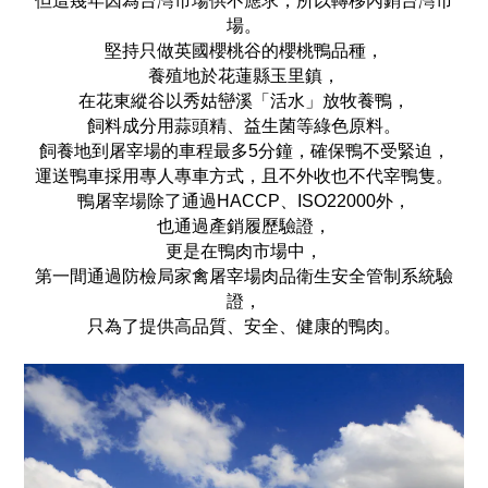
但這幾年因為台灣市場供不應求，
所以轉移內銷台灣市
場。
堅持只做英國櫻桃谷的櫻桃鴨品種，
養殖地於花蓮縣玉里鎮，
在花東縱谷以秀姑巒溪「活水」放牧養鴨，
飼料成分用蒜頭精、益生菌等綠色原料。
飼養地到屠宰場的車程最多5分鐘，確保鴨不受緊迫，
運送鴨車採用專人專車方式，且不外收也不代宰鴨隻。
鴨屠宰場除了通過HACCP、ISO22000外，
也通過產銷履歷驗證，
更是在鴨肉市場中，
第一間通過防檢局家禽屠宰場肉品衛生安全管制系統驗
證，
只為了提供高品質、安全、健康的鴨肉。