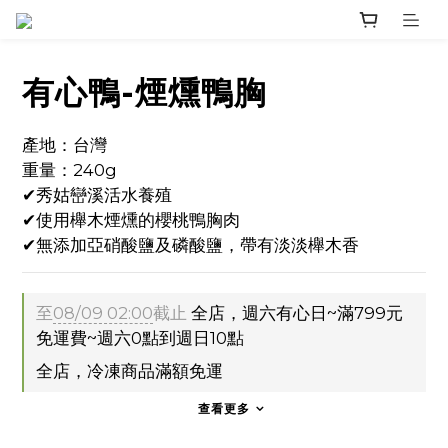
有心鴨-煙燻鴨胸
產地：台灣
重量：240g
✔秀姑巒溪活水養殖
✔使用櫸木煙燻的櫻桃鴨胸肉
✔無添加亞硝酸鹽及磷酸鹽，帶有淡淡櫸木香
至
08/09 02:00
截止
全店，週六有心日~滿799元
免運費~週六0點到週日10點
全店，冷凍商品滿額免運
查看更多