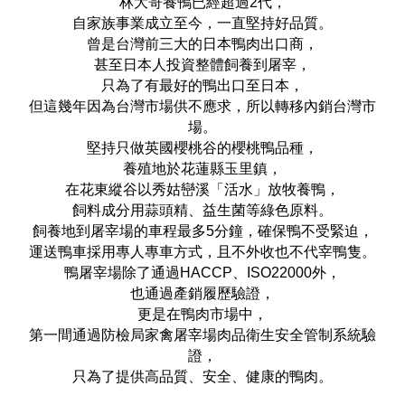
林大哥養鴨已經超過2代，
自家族事業成立至今，一直堅持好品質。
曾是台灣前三大的日本鴨肉出口商，
甚至日本人投資整體飼養到屠宰，
只為了有最好的鴨出口至日本，
但這幾年因為台灣市場供不應求，
所以轉移內銷台灣市
場。
堅持只做英國櫻桃谷的櫻桃鴨品種，
養殖地於花蓮縣玉里鎮，
在花東縱谷以秀姑巒溪「活水」放牧養鴨，
飼料成分用蒜頭精、益生菌等綠色原料。
飼養地到屠宰場的車程最多5分鐘，確保鴨不受緊迫，
運送鴨車採用專人專車方式，且不外收也不代宰鴨隻。
鴨屠宰場除了通過HACCP、ISO22000外，
也通過產銷履歷驗證，
更是在鴨肉市場中，
第一間通過防檢局家禽屠宰場肉品衛生安全管制系統驗
證，
只為了提供高品質、安全、健康的鴨肉。