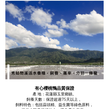
有心櫻桃鴨品質保證
產 地：花蓮縣玉里鄉鎮。
飼養天數：保證超過75天以上 。
飼料特色：包括蒜頭精、益生菌等綠色原料，