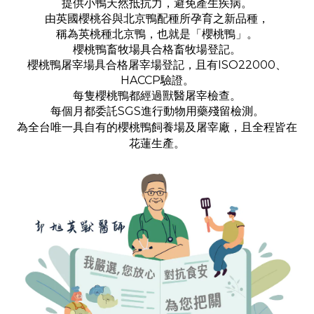
提供小鴨天然抵抗力，避免產生疾病。
由英國櫻桃谷與北京鴨配種所孕育之新品種，
稱為英桃種北京鴨，也就是「櫻桃鴨」。
櫻桃鴨畜牧場具合格畜牧場登記。
櫻桃鴨屠宰場具合格屠宰場登記，且有ISO22000、
HACCP驗證。
每隻櫻桃鴨都經過獸醫屠宰檢查。
每個月都委託SGS進行動物用藥殘留檢測。
為全台唯一具自有的櫻桃鴨飼養場及屠宰廠，且全程皆在
花蓮生產。