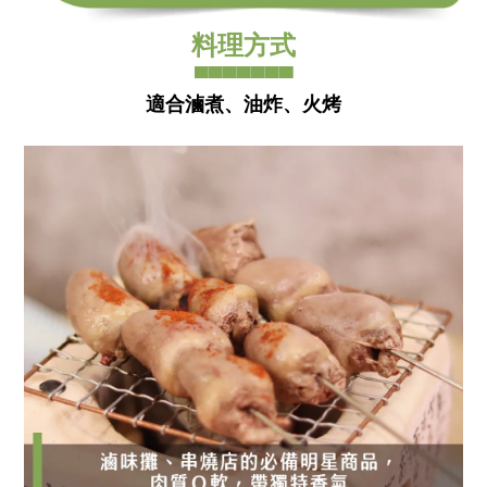
料理方式
▀▀▀▀▀▀▀
適合滷煮、油炸、火烤