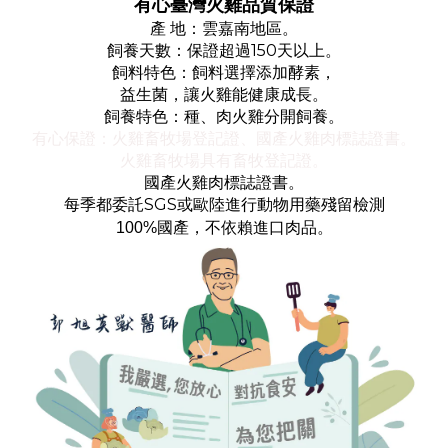
有心臺灣火雞品質保證
產 地：雲嘉南地區。
飼養天數：保證超過150天以上。
飼料特色：飼料選擇添加酵素，
益生菌，讓火雞能健康成長。
飼養特色：種、肉火雞分開飼養。
有心保證：火雞畜牧場登記證、國產火雞肉標誌證書。
火雞畜牧場具有畜牧登記證。
國產火雞肉標誌證書。
每季都委託SGS或歐陸進行動物用藥殘留檢測
100%國產，不依賴進口肉品。