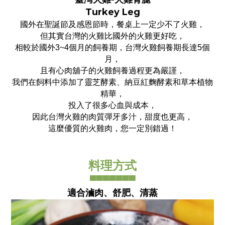
Turkey Leg
國外在聖誕節及感恩節時，餐桌上一定少不了火雞，
但其實台灣的火雞比國外的火雞更好吃，
相較於國外3~4個月的飼養期，台灣火雞飼養期長達5個
月，
且有心肉舖子的火雞飼養過程更為嚴謹，
我們在飼料中添加了靈芝酵素、納豆紅麴酵素和草本植物
精華，
投入了很多心血與成本，
因此台灣火雞的肉質彈牙多汁，甜度也更高，
這麼優質的火雞肉，您一定別錯過！
料理方式
▀▀▀▀▀▀▀
適合滷肉、舒肥、清蒸