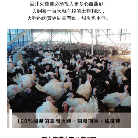
因此火雞農必須投入更多心血照顧。
與飼養一百天就宰殺的土雞相比，
火雞的肉質更結實有勁，甜度也更佳。