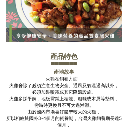
產品特色
▀▀▀▀▀▀▀
產地故事
火雞在飼養方面，
火雞舍除了必須注意生物安全、通風及氣溫過高以外，
必須加裝噴霧或其它降溫設施。
火雞多採平飼，地板需鋪上稻殼、粗糠或木屑等墊料，
需時時更換且不可太過潮濕。
由於國內市場喜好體型較大的火雞，
所以相較於國外3~4個月的飼養期，台灣火雞飼養期長達5
個月，