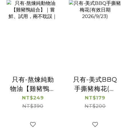
只有-熬煉純動
只有-美式BBQ
物油【雞豬鴨組
手撕豬梅花(有
合】｜嘗鮮、試
效日期
NT$249
NT$179
用，兩不耽誤｜
NT$390
2026/9/23)
NT$200