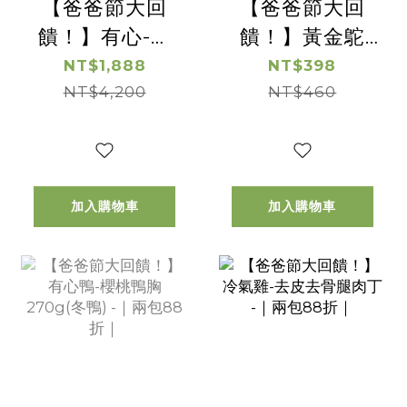
【爸爸節大回
【爸爸節大回
饋！】有心-熬
饋！】黃金鴕
鴕鳥精 (枸杞) -
鳥-沙朗肉片 -｜
NT$1,888
NT$398
｜兩盒享5折｜
NT$4,200
兩包88折｜
NT$460
加入購物車
加入購物車