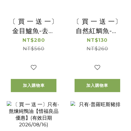
〔 買 一 送 一〕
〔 買 一 送 一〕
金目鱸魚-去刺
自然紅鯛魚-去
鱸魚切塊【惜福
刺台灣鯛魚切片
NT$280
NT$130
良品優惠】(有
NT$560
(帶皮)【惜福良
NT$260
效日期
品優惠】(有效
2026/8/21)
日期2026/8/19)
加入購物車
加入購物車