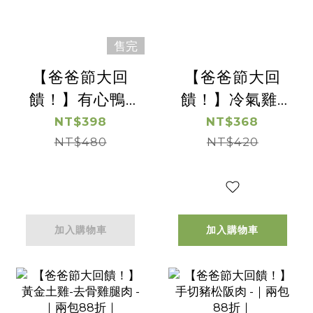
售完
【爸爸節大回
【爸爸節大回
饋！】有心鴨-
饋！】冷氣雞-
櫻桃鴨胸
去皮去骨腿肉丁
NT$398
NT$368
270g(冬鴨) -｜
NT$480
-｜兩包88折｜
NT$420
兩包88折｜
加入購物車
加入購物車