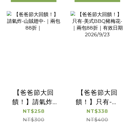
【爸爸節大回
【爸爸節大回
饋！】請氣炸-
饋！】只有-美
山賊翅中-｜兩
式BBQ豬梅花-
NT$258
NT$338
包88折｜
NT$300
｜兩包88折｜有
NT$400
效日期