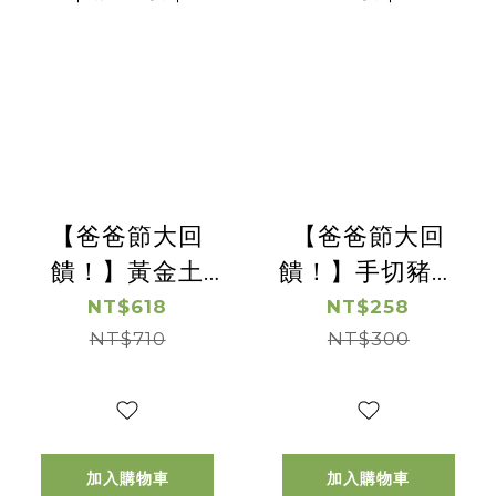
【爸爸節大回
【爸爸節大回
饋！】黃金土
饋！】手切豬松
雞-去骨雞腿肉 -
阪肉 -｜兩包88
NT$618
NT$258
｜兩包88折｜
NT$710
NT$300
折｜
加入購物車
加入購物車