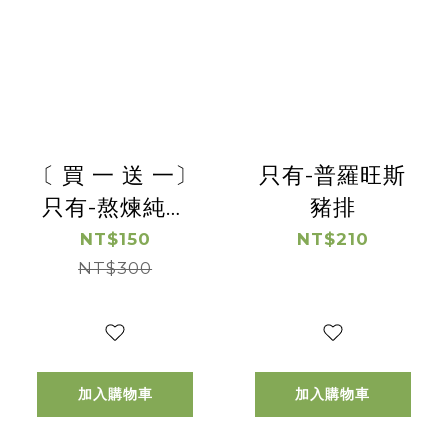
〔 買 一 送 一〕
只有-普羅旺斯
只有-熬煉純鴨
豬排
油【惜福良品優
NT$150
NT$210
惠】(有效日期
NT$300
2026/08/16)
加入購物車
加入購物車