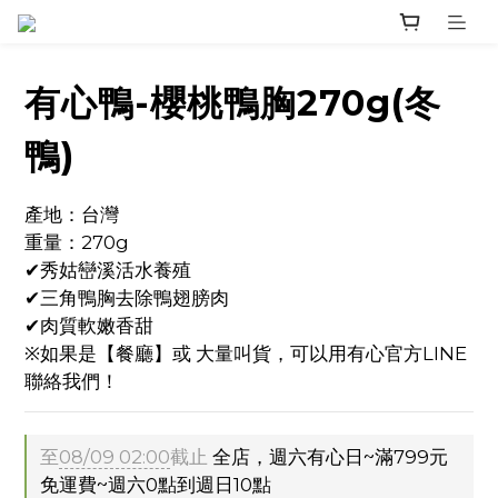
有心鴨-櫻桃鴨胸270g(冬
鴨)
產地：台灣
重量：270g
✔秀姑巒溪活水養殖
✔三角鴨胸去除鴨翅膀肉
✔肉質軟嫩香甜
※如果是【餐廳】或 大量叫貨，可以用有心官方LINE
聯絡我們！
至
08/09 02:00
截止
全店，週六有心日~滿799元
免運費~週六0點到週日10點