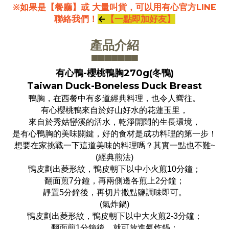
※如果是【餐廳】或 大量叫貨，可以用有心官方LINE
聯絡我們！
←
【一點即加好友】
產品介紹
▀▀▀▀▀▀
▀
有心鴨-櫻桃鴨胸270g(冬鴨)
Taiwan Duck-Boneless Duck Breast
鴨胸，在西餐中有多道經典料理，也令人嚮往。
有心櫻桃鴨來自於好山好水的花蓮玉里，
來自於秀姑巒溪的活水，乾淨開闊的生長環境，
是有心鴨胸的美味關鍵，
好的食材是成功料理的第一步！
想要在家挑戰一下這道美味的料理嗎？其實一點也不難~
(經典煎法)
鴨皮劃出菱形紋，
鴨皮朝下
以中小火煎10分鐘；
翻面煎7分鐘，
再
兩側邊各煎上2分鐘；
靜置5分鐘後，再切片撒點鹽調味即可。
(氣炸鍋)
鴨皮劃出菱形紋，
鴨皮朝下
以中大火煎2-3分鐘；
翻面煎1分鐘後，就可放進氣炸鍋：