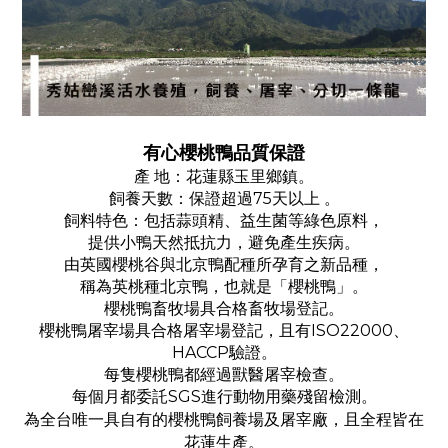
有心櫻桃鴨品質保證
產 地：花蓮縣玉里鄉鎮。
飼養天數：保證超過75天以上 。
飼料特色：包括蒜頭精、益生菌等綠色原料，
提供小鴨天然抵抗力，避免產生疾病。
由英國櫻桃谷與北京鴨配種所孕育之新品種，
稱為英桃種北京鴨，也就是「櫻桃鴨」。
櫻桃鴨畜牧場具合格畜牧場登記。
櫻桃鴨屠宰場具合格屠宰場登記，且有ISO22000、
HACCP驗證。
每隻櫻桃鴨都經過獸醫屠宰檢查。
每個月都委託SGS進行動物用藥殘留檢測。
為全台唯一具自有的櫻桃鴨飼養場及屠宰廠，且全程皆在
花蓮生產。