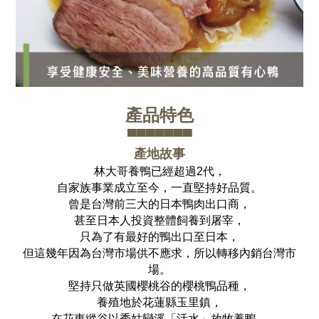
產品特色
▀▀▀▀▀▀▀
產地故事
林大哥養鴨已經超過2代，
自家族事業成立至今，一直堅持好品質。
曾是台灣前三大的日本鴨肉出口商，
甚至日本人投資整體飼養到屠宰，
只為了有最好的鴨出口至日本，
但這幾年因為台灣市場供不應求，
所以轉移內銷台灣市
場。
堅持只做英國櫻桃谷的櫻桃鴨品種，
養殖地於花蓮縣玉里鎮，
在花東縱谷以秀姑巒溪「活水」放牧養鴨，