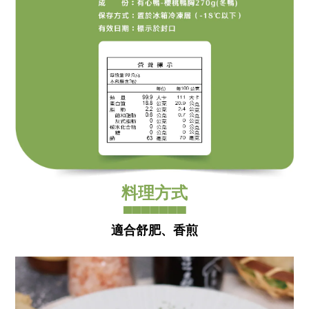
料理方式
▀▀▀▀▀▀▀
適合舒肥、香煎