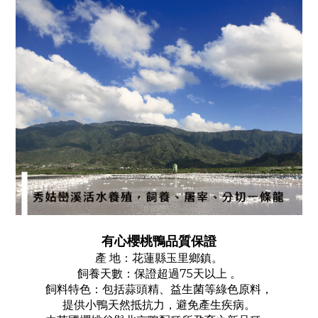
有心櫻桃鴨品質保證
產 地：花蓮縣玉里鄉鎮。
飼養天數：保證超過75天以上 。
飼料特色：包括蒜頭精、益生菌等綠色原料，
提供小鴨天然抵抗力，避免產生疾病。