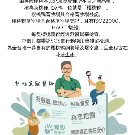
由英國櫻桃谷與北京鴨配種所孕育之新品種，
稱為英桃種北京鴨，也就是「櫻桃鴨」。
櫻桃鴨畜牧場具合格畜牧場登記。
櫻桃鴨屠宰場具合格屠宰場登記，且有ISO22000、
HACCP驗證。
每隻櫻桃鴨都經過獸醫屠宰檢查。
每個月都委託SGS進行動物用藥殘留檢測。
為全台唯一具自有的櫻桃鴨飼養場及屠宰廠，且全程皆在
花蓮生產。