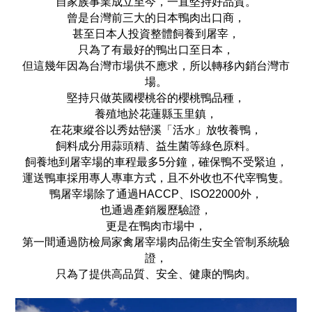
自家族事業成立至今，一直堅持好品質。
曾是台灣前三大的日本鴨肉出口商，
甚至日本人投資整體飼養到屠宰，
只為了有最好的鴨出口至日本，
但這幾年因為台灣市場供不應求，
所以轉移內銷台灣市
場。
堅持只做英國櫻桃谷的櫻桃鴨品種，
養殖地於花蓮縣玉里鎮，
在花東縱谷以秀姑巒溪「活水」放牧養鴨，
飼料成分用蒜頭精、益生菌等綠色原料。
飼養地到屠宰場的車程最多5分鐘，確保鴨不受緊迫，
運送鴨車採用專人專車方式，且不外收也不代宰鴨隻。
鴨屠宰場除了通過HACCP、ISO22000外，
也通過產銷履歷驗證，
更是在鴨肉市場中，
第一間通過防檢局家禽屠宰場肉品衛生安全管制系統驗
證，
只為了提供高品質、安全、健康的鴨肉。