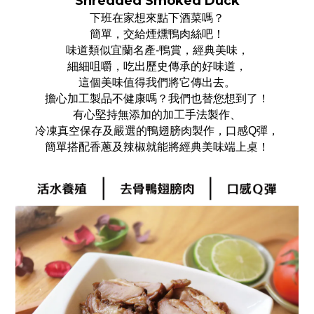
Shredded Smoked Duck
下班在家想來點下酒菜嗎？
簡單，交給煙燻鴨肉絲吧！
味道類似宜蘭名產-鴨賞，經典美味，
細細咀嚼，吃出歷史傳承的好味道，
這個美味值得我們將它傳出去。
擔心加工製品不健康嗎？我們也替您想到了！
有心堅持無添加的加工手法製作、
冷凍真空保存及嚴選的鴨翅膀肉製作，口感Q彈，
簡單搭配香蔥及辣椒就能將經典美味端上桌！