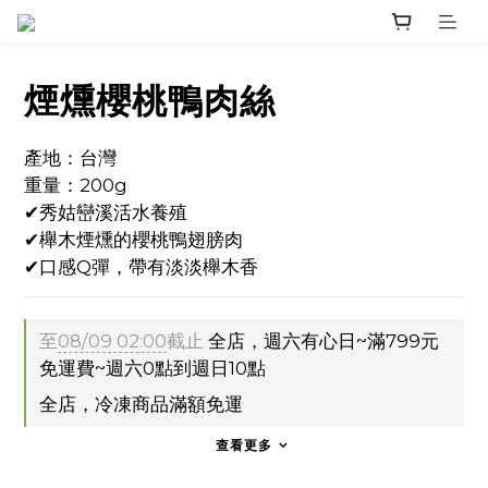
煙燻櫻桃鴨肉絲
產地：台灣
重量：200g
✔秀姑巒溪活水養殖
✔櫸木煙燻的櫻桃鴨翅膀肉
✔口感Q彈，帶有淡淡櫸木香
至
08/09 02:00
截止
全店，週六有心日~滿799元
免運費~週六0點到週日10點
全店，冷凍商品滿額免運
查看更多