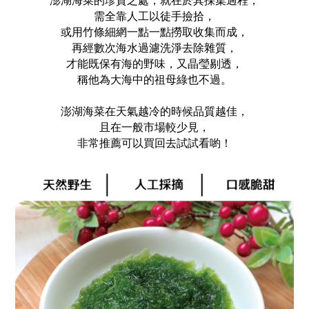
澎湖海菜的珍貴之處，就在於其採集過程，
需全靠人工以徒手撿拾，
或用竹條細網一點一點撈取收集而成，
再經數次海水過濾洗淨去除雜質，
才能既保有海的野味，
又晶瑩剔透，
稱他為大海中的祖母綠也不過。
澎湖海菜在天氣越冷的時候品質越佳，
且在一般市場較少見，
非常推薦可以買回去試試看喲！