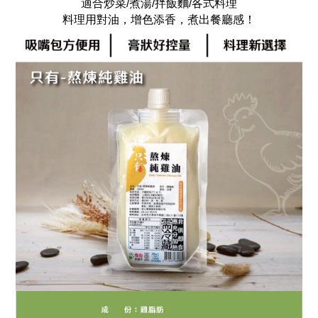
適合炒菜/煮湯/拌飯麵/各式料理
料理用對油，增色添香，煮出餐廳感！