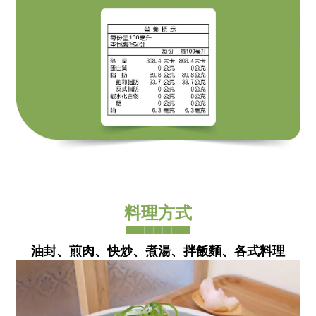
料理方式
▀▀▀▀▀▀▀
油封、煎肉、快炒、煮湯
、拌飯麵
、各式料理