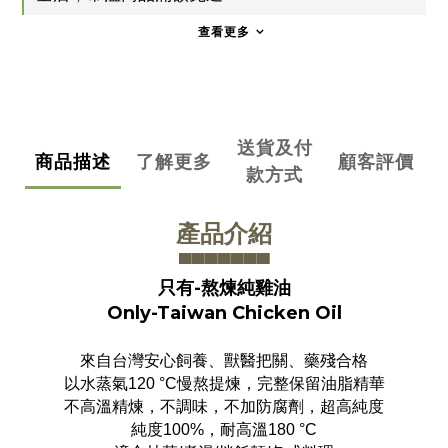
查看更多
送貨及付
商品描述
了解更多
顧客評價
款方式
產品介紹
▀▀▀▀▀▀
▀
只有-熬煉純雞油
Only-Taiwan Chicken Oil
來自台灣安心飼養、獸醫把關、藥殘合格
以水蒸氣120 °C慢熬提煉，完整保留油脂精華
不高溫精煉，不調味，不加防腐劑，超高純度
純度100%，耐高溫180 °C