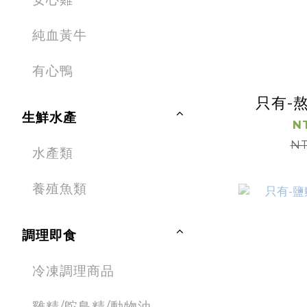
純血黃牛
有心鴨
只有-
生鮮水產
N
NT
水產類
養殖魚類
調理即食
冷凍調理商品
雞精/鴕鳥精/動物油