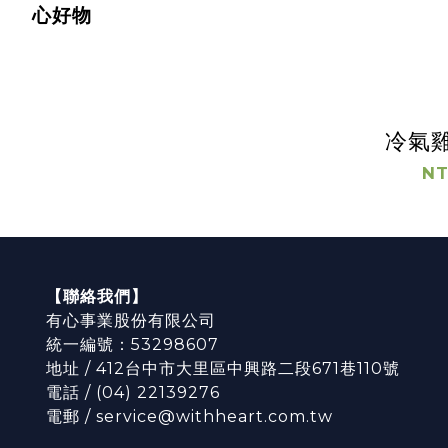
心好物
冷氣雞
NT
【聯絡我們】
有心事業股份有限公司
統一編號：53298607
地址 / 412台中市大里區中興路二段671巷110號
電話 / (04) 22139276
電郵 / service@withheart.com.tw