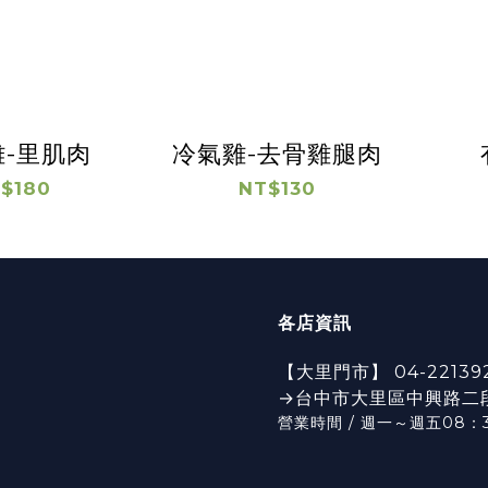
-里肌肉
冷氣雞-去骨雞腿肉
$180
NT$130
各店資訊
【大里門市】 04-22139
→台中市大里區中興路二段6
營業時間 / 週一～週五08：3