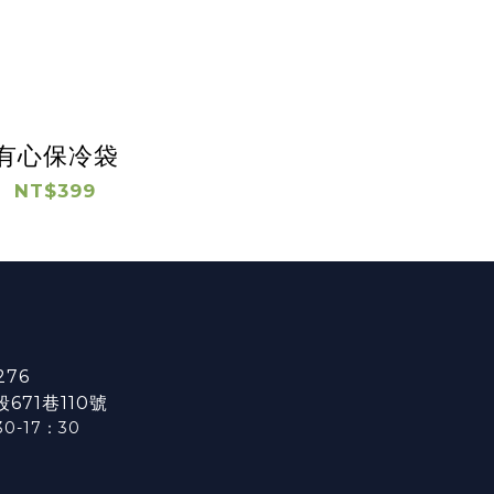
有心保冷袋
NT$399
276
71巷110號
0-17：3
0