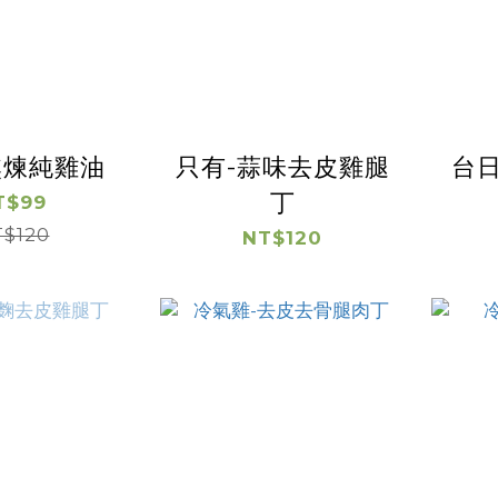
熬煉純雞油
只有-蒜味去皮雞腿
台
丁
T$99
$120
NT$120