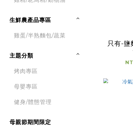
生鮮農產品專區
雞蛋/半熟麵包/蔬菜
只有-鹽
主題分類
NT
烤肉專區
母嬰專區
健身/體態管理
母親節期間限定