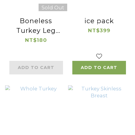
Sold Out
Boneless
ice pack
Turkey Leg
NT$399
Cube
NT$180
ADD TO CART
ADD TO CART