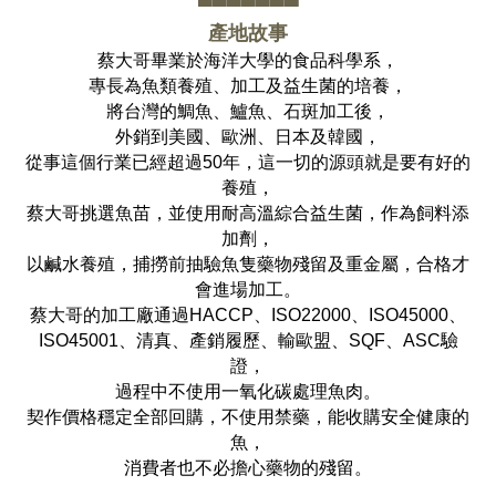
▀▀▀▀▀▀▀
產地故事
蔡大哥畢業於海洋大學的食品科學系，
專長為魚類養殖、加工及益生菌的培養，
將台灣的鯛魚、鱸魚、石斑加工後，
外銷到美國、歐洲、日本及韓國，
從事這個行業已經超過50年，這一切的源頭就是要有好的
養殖，
蔡大哥挑選魚苗，並使用耐高溫綜合益生菌，
作為飼料添
加劑，
以鹹水養殖，捕撈前抽驗魚隻藥物殘留及重金屬，合格才
會進場加工。
蔡大哥的加工廠通過HACCP、ISO22000、ISO45000、
ISO45001、清真、產銷履歷、輸歐盟、SQF、ASC驗
證，
過程中不使用一氧化碳處理魚肉。
契作價格穩定全部回購，不使用禁藥，能收購安全健康的
魚，
消費者也不必擔心藥物的殘留。