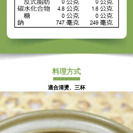
料理方式
▀▀▀▀▀▀▀
適合清燙、三杯