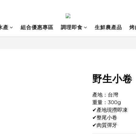
水產
組合優惠專區
調理即食
生鮮農產品
烤
野生小卷
產地：台灣
重量：300g
✔產地現撈即凍
✔整尾小卷
✔肉質彈牙