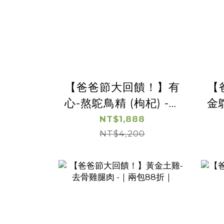
【爸爸節大回饋！】有
【
心-熬鴕鳥精 (枸杞) -｜
金
兩盒享5折｜
NT$1,888
NT$4,200