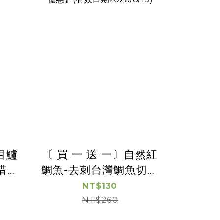
目鱸
〔 買 一 送 一〕自然紅
惜福
鯛魚-去刺台灣鯛魚切片
日期
(帶皮)【惜福良品優
NT$130
惠】(有效日期
NT$260
2026/8/19)