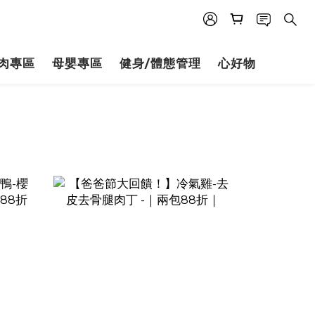
肉專區
母嬰專區
健身/體態管理
心好物
prev
next