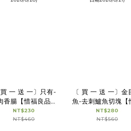
 買 一 送 一〕只有-
〔 買 一 送 一〕金
肉香腸【惜福良品優
魚-去刺鱸魚切塊【
惠】(有效日期
良品優惠】(有效
NT$230
NT$280
2026/8/28)
NT$460
2026/8/21)
NT$560