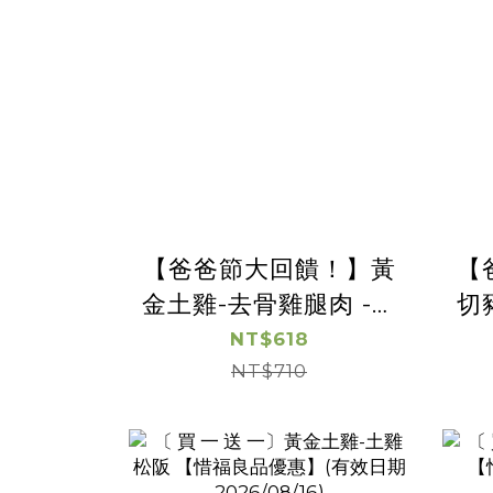
【爸爸節大回饋！】黃
【
金土雞-去骨雞腿肉 -｜
切
兩包88折｜
NT$618
NT$710