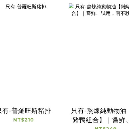
只有-普羅旺斯豬排
只有-熬煉純動物油
豬鴨組合】｜嘗鮮
NT$210