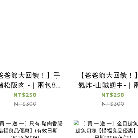
爸爸節大回饋！】手
【爸爸節大回饋！
豬松阪肉 -｜兩包88
氣炸-山賊翅中-｜
折｜
88折｜
NT$258
NT$258
NT$300
NT$300