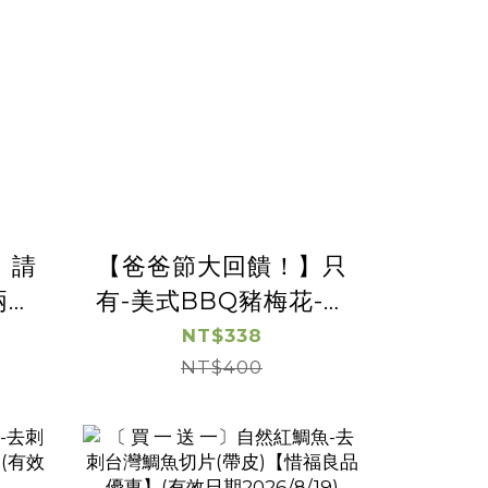
】請
【爸爸節大回饋！】只
兩包
有-美式BBQ豬梅花-｜
兩包88折｜有效日期
NT$338
2026/9/23
NT$400