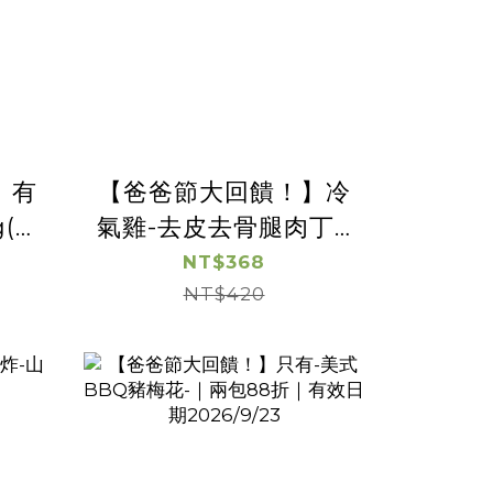
】有
【爸爸節大回饋！】冷
g(冬
氣雞-去皮去骨腿肉丁 -
｜
｜兩包88折｜
NT$368
NT$420