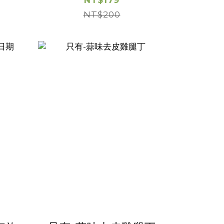
2026/9/23)
NT$179
NT$200