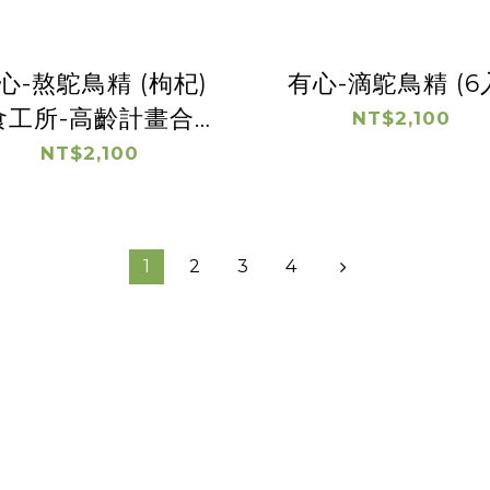
心-熬鴕鳥精 (枸杞)
有心-滴鴕鳥精 (6
食工所-高齡計畫合作
NT$2,100
成果】
NT$2,100
1
2
3
4