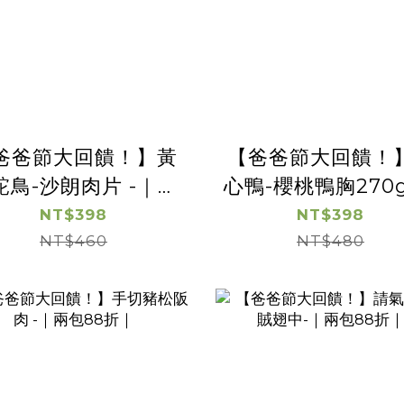
爸爸節大回饋！】黃
【爸爸節大回饋！
鴕鳥-沙朗肉片 -｜兩
心鴨-櫻桃鴨胸270
包88折｜
鴨) -｜兩包88折
NT$398
NT$398
NT$460
NT$480