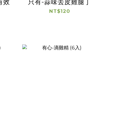
有效
只有-蒜味去皮雞腿丁
)
NT$120