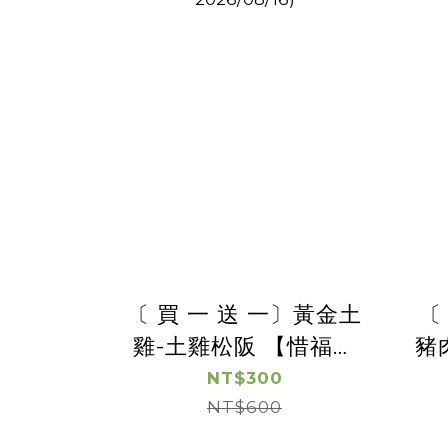
〔 買 一 送 一〕黃金土
〔
雞-土雞松阪 【惜福良
豬
品優惠】(有效日期
NT$300
2026/08/16)
NT$600