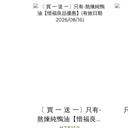
〔 買 一 送 一〕只有-
熬煉純鴨油【惜福良品