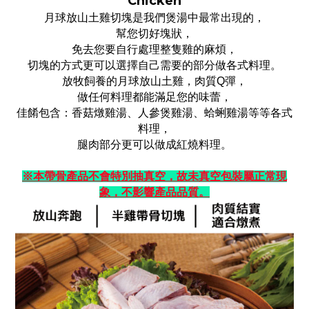
Chicken
月球放山土雞切塊是我們煲湯中最常出現的，
幫您切好塊狀，
免去您要自行處理整隻雞的麻煩，
切塊的方式更可以選擇自己需要的部分做各式料理。
放牧飼養的月球放山土雞，肉質Q彈，
做任何料理都能滿足您的味蕾，
佳餚包含：香菇燉雞湯、人參煲雞湯、蛤蜊雞湯等等各式
料理，
腿肉部分更可以做成紅燒料理。
※本帶骨產品不會特別抽真空，故未真空包裝屬正常現
象，不影響產品品質。