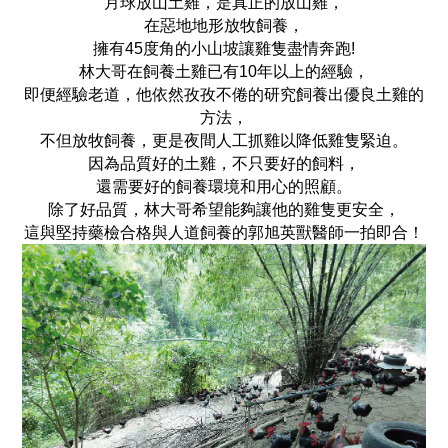
月球放山土雞，是真正的放山雞，
在惡地地形放牧飼養，
擁有45度角的小山坡讓雞隻盡情奔跑!
林大哥在飼養土雞已有10年以上的經驗，
即便經驗老道，
他依然孜孜不倦的研究飼養出優良土雞的
方法，
不但放牧飼養，更是夜間人工抓雞以降低雞隻緊迫。
因為品質好的土雞，
不只要好的飼料，
還需要好的飼養環境和用心的照顧。
除了好品質，林大哥希望能夠讓他的雞隻更安全，
這與堅持藥檢合格與人道飼養的郭旭英獸醫師一拍即合！