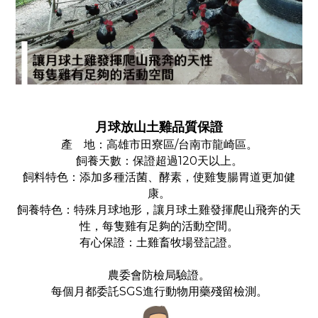
月球放山土雞品質保證
產 地：高雄市田寮區/台南市龍崎區。
飼養天數：保證超過120天以上。
飼料特色：添加多種活菌、酵素，使雞隻腸胃道更加健
康。
飼養特色：特殊月球地形，讓月球土雞發揮爬山飛奔的天
性，每隻雞有足夠的活動空間。
有心保證：土雞畜牧場登記證。
農委會防檢局驗證。
每個月都委託SGS進行動物用藥殘留檢測。