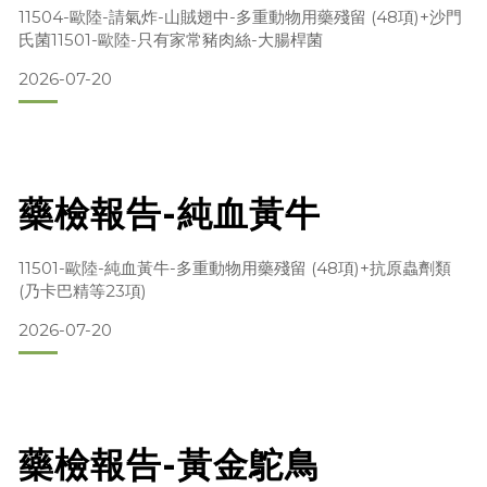
11504-歐陸-請氣炸-山賊翅中-多重動物用藥殘留 (48項)+沙門
氏菌11501-歐陸-只有家常豬肉絲-大腸桿菌
2026-07-20
藥檢報告-純血黃牛
11501-歐陸-純血黃牛-多重動物用藥殘留 (48項)+抗原蟲劑類
(乃卡巴精等23項)
2026-07-20
藥檢報告-黃金鴕鳥