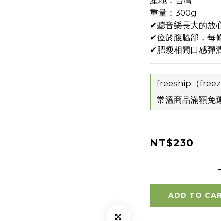
產地：台灣
重量：300g
✔聽音樂長大的放
✔位於腹脇部，每條
✔肥瘦相間口感彈
freeship（free
常溫商品滿額免運 o
NT$230
ADD TO CA