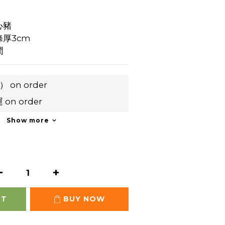
心豬
厚3cm
潤
z） on order
n order
Show more
RT
BUY NOW