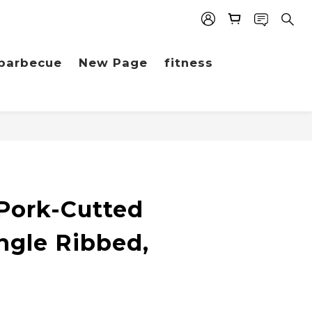
barbecue
New Page
fitness
BUY NOW
Pork-Cutted
ingle Ribbed,