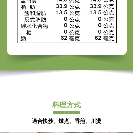
料理方式
▀▀▀▀▀▀▀
適合快炒、燉煮、香煎、川燙