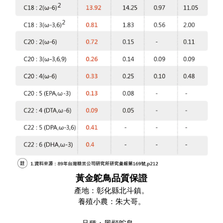
黃金鴕鳥品質保證
產地：彰化縣北斗鎮。
養殖小農：朱大哥。