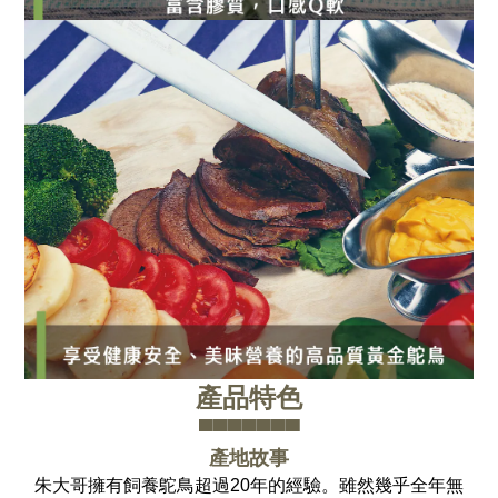
產品特色
▀▀▀▀▀▀▀
產地故事
朱大哥擁有飼養鴕鳥超過20年的經驗。雖然幾乎全年無