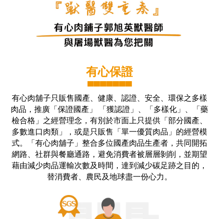
有心保證
▀▀▀▀▀▀▀
有心肉舖子只販售國產、健康、認證、安全、環保之多樣
肉品，推廣「保證國產」 「獲認證」、「多樣化」、「藥
檢合格」之經營理念，有別於市面上只提供「部分國產、
多數進口肉類」，或是只販售「單一優質肉品」的經營模
式。「有心肉舖子」整合多位國產肉品生產者，共同開拓
網路、社群與餐廳通路，避免消費者被層層剝削，並期望
藉由減少肉品運輸次數及時間，達到減少碳足跡之目的，
替消費者、農民及地球盡一份心力。