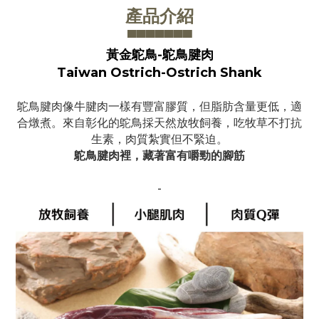
產品介紹
▀▀▀▀▀▀
▀
黃金鴕鳥-鴕鳥腱肉
Taiwan Ostrich-Ostrich Shank
鴕鳥腱肉像牛腱肉一樣有豐富膠質，但脂肪含量更低，適
合燉煮。
來自彰化的鴕鳥採天然放牧飼養，吃牧草不打抗
生素，肉質紮實但不緊迫。
鴕鳥腱肉裡，藏著富有嚼勁的腳筋
-