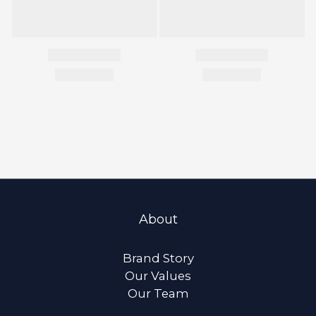
About
Brand Story
Our Values
Our Team