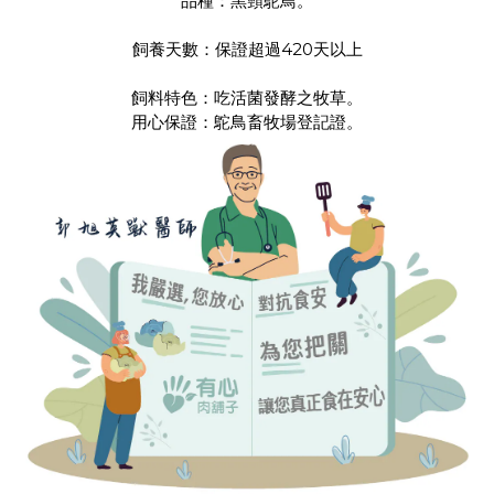
品種：黑頸鴕鳥。
飼養天數：保證超過420天以上
飼料特色：吃活菌發酵之牧草。
用心保證：鴕鳥畜牧場登記證。