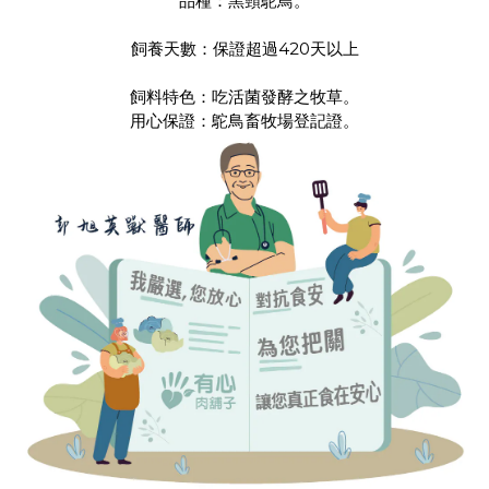
品種：黑頸鴕鳥。
飼養天數：保證超過420天以上
飼料特色：吃活菌發酵之牧草。
用心保證：鴕鳥畜牧場登記證。