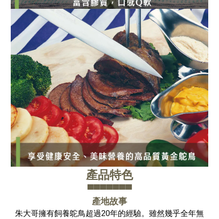
產品特色
▀▀▀▀▀▀▀
產地故事
朱大哥擁有飼養鴕鳥超過20年的經驗。雖然幾乎全年無