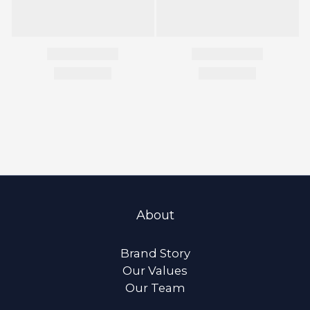
About
Brand Story
Our Values
Our Team