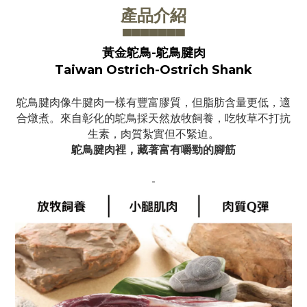
產品介紹
▀▀▀▀▀▀
▀
黃金鴕鳥-鴕鳥腱肉
Taiwan Ostrich-Ostrich Shank
鴕鳥腱肉像牛腱肉一樣有豐富膠質，但脂肪含量更低，適
合燉煮。
來自彰化的鴕鳥採天然放牧飼養，吃牧草不打抗
生素，肉質紮實但不緊迫。
鴕鳥腱肉裡，藏著富有嚼勁的腳筋
-