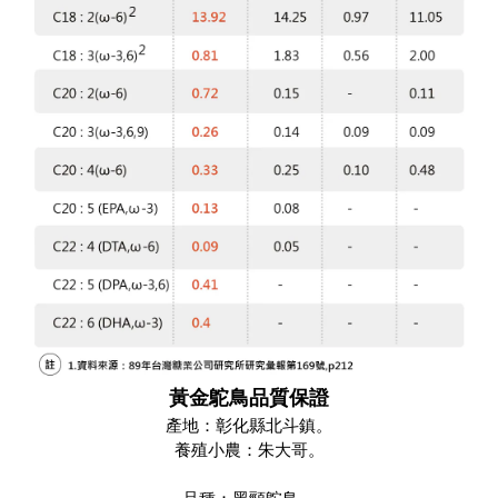
黃金鴕鳥品質保證
產地：彰化縣北斗鎮。
養殖小農：朱大哥。