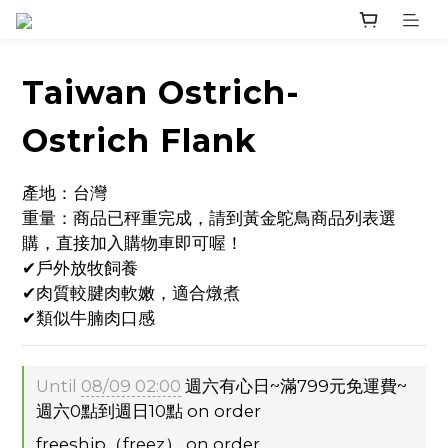
Taiwan Ostrich-
Ostrich Flank
產地：台灣
重量：商品已秤重完成，請到黃金鴕鳥商品列表選
購，直接加入購物車即可喔！
✔戶外放牧飼養
✔肉質較腱肉軟嫩，適合燉煮
✔類似牛腩肉口感
Until
08/09 02:00
週六有心日~滿799元免運費~
週六0點到週日10點 on order
freeship（freez） on order