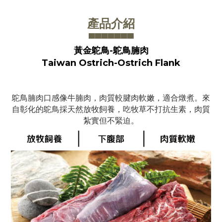
產品介紹
▀▀▀▀▀▀
▀
黃金鴕鳥-鴕鳥腩肉
Taiwan Ostrich-Ostrich
Flank
鴕鳥腩肉口感像牛腩肉，肉質較腱肉軟嫩，適合燉煮
。
來
自彰化的鴕鳥採天然放牧飼養，吃牧草不打抗生素，肉質
紮實但不緊迫。