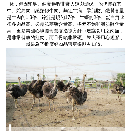
休，但因鴕鳥、飼養過程非常人道與環保，他仍樂在其
中。鴕鳥肉口感類似牛肉、無狂牛病、零脂肪、鐵質含量
是牛肉的1.3倍、鋅質是蜆的17倍，生蠔的2倍、蛋白質比
很多肉品高、必需胺基酸含量高、多元不飽和脂肪酸含量
高，更是美國心臟協會營養指導方針中建議食用之肉類，
是非常健康的紅肉，而且骨頭非常硬。朱大哥用心經營，
就是為了推廣好肉品讓更多朋友知道。