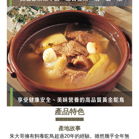
產品特色
▀▀▀▀▀▀▀
產地故事
朱大哥擁有飼養鴕鳥超過20年的經驗。雖然幾乎全年無