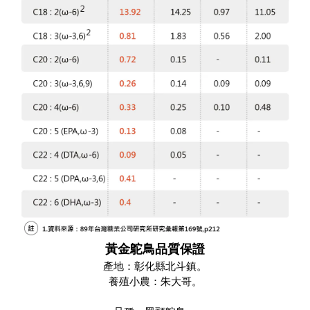
黃金鴕鳥品質保證
產地：彰化縣北斗鎮。
養殖小農：朱大哥。