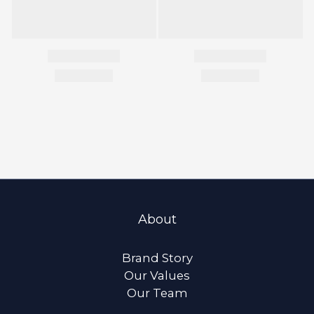
About
Brand Story
Our Values
Our Team