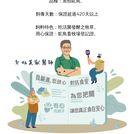
品種：黑頸鴕鳥。
飼養天數：保證超過420天以上
飼料特色：吃活菌發酵之牧草。
用心保證：鴕鳥畜牧場登記證。