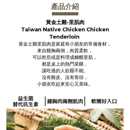
產品介紹
▀▀▀▀▀▀
▀
黃金土雞-里肌肉
Taiwan Native Chicken Chicken
Tenderloin
黃金土雞里肌肉是家庭有小朋友的常備食材，
來自雞胸兩側，肉質柔軟，
可以乾煎或是料理成糖醋里肌，
都是桌上的熱門菜餚，
讓吃過的人欲罷不能。
沒有雞皮、沒有骨頭，
小朋友吃起來安心又美味。