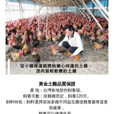
黃金土雞
品質保證
產 地：台灣各地契作飼養場。
飼養天數：依雞種而定，飼養120天。
飼料特色：飼料選擇添加多種不同益生菌使雞隻腸胃道更
加健康，
雞隻可以健康生長。