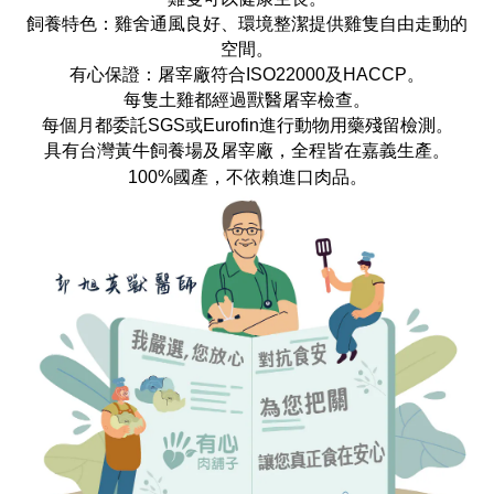
飼養特色：雞舍通風良好、環境整潔提供雞隻自由走動的
空間。
有心保證：屠宰廠符合ISO22000及HACCP。
每隻土雞都經過獸醫屠宰檢查。
每個月都委託SGS或Eurofin進行動物用藥殘留檢測。
具有台灣黃牛飼養場及屠宰廠，全程皆在嘉義生產。
100%國產，不依賴進口肉品。