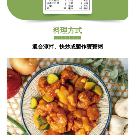
料理方式
▀▀▀▀▀▀▀
適合涼拌、快炒或製作寶寶粥