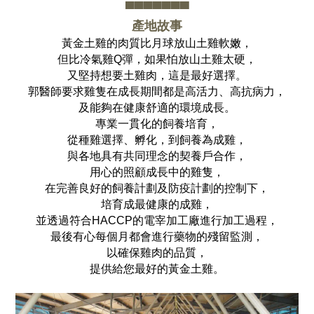
▀▀▀▀▀▀▀
產地故事
黃金土雞的肉質比月球放山土雞軟嫩，
但比冷氣雞Q彈，如果怕放山土雞太硬，
又堅持想要土雞肉，這是最好選擇。
郭醫師要求雞隻在成長期間都是高活力、高抗病力，
及能夠在健康舒適的環境成長。
專業一貫化的飼養培育，
從種雞選擇、孵化，到飼養為成雞，
與各地具有共同理念的契養戶合作，
用心的照顧成長中的雞隻，
在完善良好的飼養計劃及防疫計劃的控制下，
培育成最健康的成雞，
並透過符合HACCP的電宰加工廠進行加工過程，
最後有心每個月都會進行藥物的殘留監測，
以確保雞肉的品質，
提供給您最好的黃金土雞。