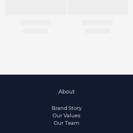
About
Brand Story
Our Values
Our Team