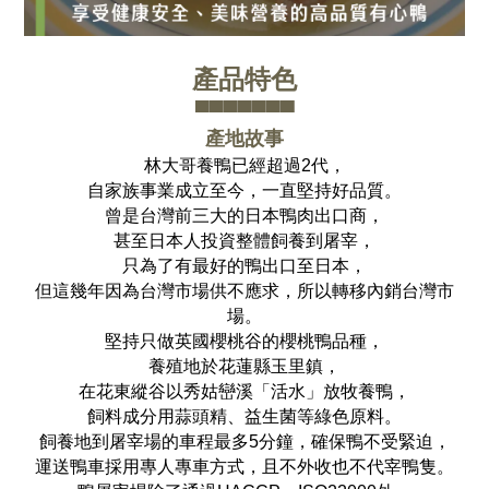
產品特色
▀▀▀▀▀▀▀
產地故事
林大哥養鴨已經超過2代，
自家族事業成立至今，一直堅持好品質。
曾是台灣前三大的日本鴨肉出口商，
甚至日本人投資整體飼養到屠宰，
只為了有最好的鴨出口至日本，
但這幾年因為台灣市場供不應求，
所以轉移內銷台灣市
場。
堅持只做英國櫻桃谷的櫻桃鴨品種，
養殖地於花蓮縣玉里鎮，
在花東縱谷以秀姑巒溪「活水」放牧養鴨，
飼料成分用蒜頭精、益生菌等綠色原料。
飼養地到屠宰場的車程最多5分鐘，確保鴨不受緊迫，
運送鴨車採用專人專車方式，且不外收也不代宰鴨隻。