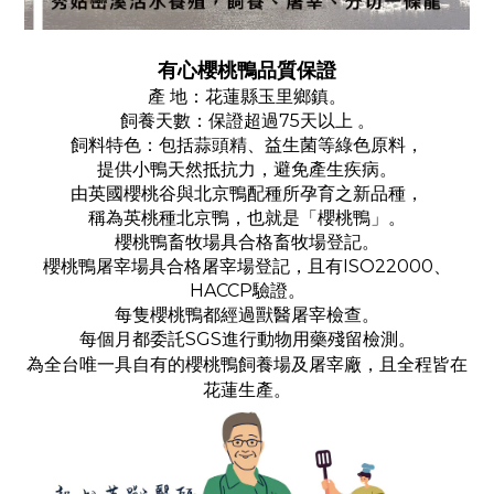
有心櫻桃鴨品質保證
產 地：花蓮縣玉里鄉鎮。
飼養天數：保證超過75天以上 。
飼料特色：包括蒜頭精、益生菌等綠色原料，
提供小鴨天然抵抗力，避免產生疾病。
由英國櫻桃谷與北京鴨配種所孕育之新品種，
稱為英桃種北京鴨，也就是「櫻桃鴨」。
櫻桃鴨畜牧場具合格畜牧場登記。
櫻桃鴨屠宰場具合格屠宰場登記，且有ISO22000、
HACCP驗證。
每隻櫻桃鴨都經過獸醫屠宰檢查。
每個月都委託SGS進行動物用藥殘留檢測。
為全台唯一具自有的櫻桃鴨飼養場及屠宰廠，且全程皆在
花蓮生產。