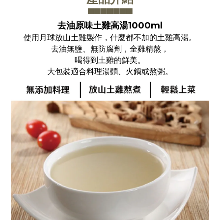
▀▀▀▀▀▀
▀
去油原味土雞高湯1000ml
使用月球放山土雞製作，什麼都不加的土雞高湯。
去油無鹽、無防腐劑，全雞精熬，
喝得到土雞的鮮美。
大包裝適合料理湯麵、火鍋或熬粥。