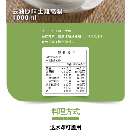
料理方式
▀▀▀▀▀▀▀
退冰即可應用