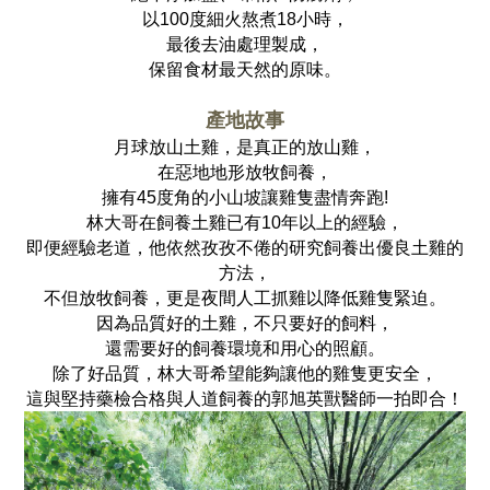
以100度細火熬煮18小時，
最後去油處理製成，
保留食材最天然的原味。
產地故事
月球放山土雞，是真正的放山雞，
在惡地地形放牧飼養，
擁有45度角的小山坡讓雞隻盡情奔跑!
林大哥在飼養土雞已有10年以上的經驗，
即便經驗老道，他依然孜孜不倦的研究飼養出優良土雞的
方法，
不但放牧飼養，更是夜間人工抓雞以降低雞隻緊迫。
因為品質好的土雞，不只要好的飼料，
還需要好的飼養環境和用心的照顧。
除了好品質，林大哥希望能夠讓他的雞隻更安全，
這與堅持藥檢合格與人道飼養的郭旭英獸醫師一拍即合！