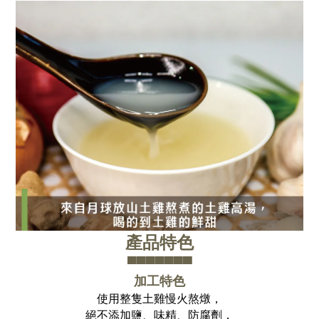
產品特色
▀▀▀▀▀▀▀
加工特色
使用整隻土雞慢火熬燉，
絕不添加鹽、味精、防腐劑，