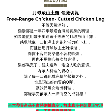
▀▀▀▀▀▀
▀
月球放山土雞-骨腿切塊
Free-Range Chicken- Cutted Chicken Leg
不管天氣涼熱，
雞湯都是一年四季最適合滋補養身的料理，
如果能使用媲美奧運選手等級的月球放山土雞，
感覺就像一口把滿山奔跑的活力吃下肚，
而且使用月球放山土雞燉滷，
肉質不容易乾柴也不容易軟爛，
再也不用擔心每次熬完湯，
湯都喝完了，雞肉還剩一堆沒人吃的窘境。
為家人料理的愛心，
除了每一口都化成完整的營養之外，
也呈現出好肉質的Q彈，
讓我們每次端出料理，
都能享受被家人一掃而空的成就感！
※本帶骨產品不會特別抽真空，故未真空包裝屬正常現