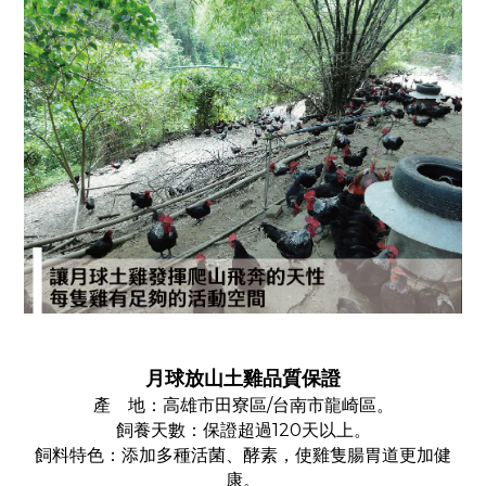
月球放山土雞品質保證
產 地：高雄市田寮區/台南市龍崎區
。
飼養天數：保證超過120天以上
。
飼料特色：添加多種活菌、酵素，使雞隻腸胃道更加健
康。