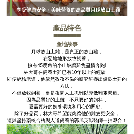
產品特色
▀▀▀▀▀▀▀
產地故事
月球放山土雞，是真正的放山雞，
在惡地地形放牧飼養，
擁有45度角的小山坡讓雞隻盡情奔跑!
林大哥在飼養土雞已有10年以上的經驗，
即便經驗老道，
他依然孜孜不倦的研究飼養出優良土雞的
方法，
不但放牧飼養，更是夜間人工抓雞以降低雞隻緊迫。
因為品質好的土雞，
不只要好的飼料，
還需要好的飼養環境和用心的照顧。
除了好品質，林大哥希望能夠讓他的雞隻更安全，
這與堅持藥檢合格與人道飼養的郭旭英獸醫師一拍即合！