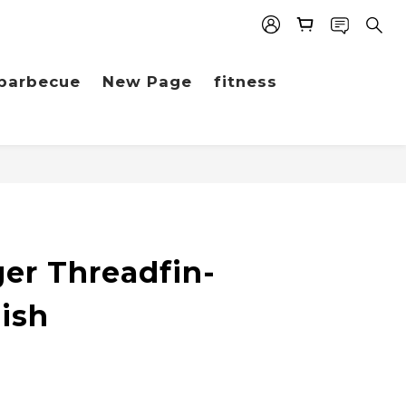
barbecue
New Page
fitness
BUY NOW
ger Threadfin-
ish