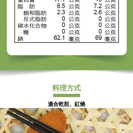
料理方式
▀▀▀▀▀▀▀
適合乾煎、紅燒