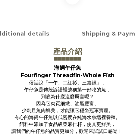
ditional details
Shipping & Pay
產品介紹
▀▀▀▀▀▀
▀
海飼午仔魚
Fourfinger Threadfin-Whole Fish
俗話說「一午、二紅衫、三嘉鱲」，
午仔魚是傳統諺語裡號稱第一好吃的魚，
到底為什麼這麼厲害呢？
因為它肉質細緻、油脂豐富、
少刺且魚肉鮮美，才能讓它穩坐冠軍寶座。
有心的海飼午仔魚以低密度在純海水魚塭裡養殖。
飼料中添加了食品級亞麻仁籽，使其更鮮美，
讓我們的午仔魚的品質更加分，歡迎來試試口感呦！