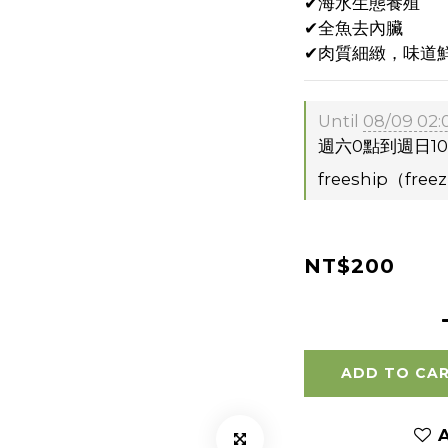
✔海水生態養殖
✔全魚去內臟
✔肉質細緻，味道
Until
08/09 02:
週六0點到週日10點 
freeship（free
NT$200
ADD TO CA
A