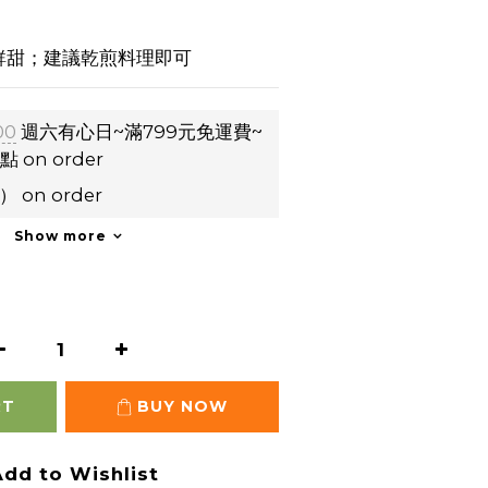
鮮甜；建議乾煎料理即可
00
週六有心日~滿799元免運費~
on order
z） on order
Show more
RT
BUY NOW
dd to Wishlist