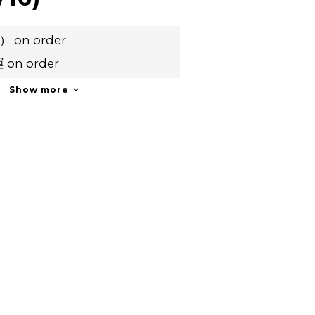
z） on order
n order
Show more