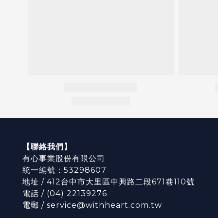
【聯絡我們】
有心事業股份有限公司
統一編號：53298607
地址 / 412台中市大里區中興路二段671巷110號
電話 / (04) 22139276
電郵 / service@withheart.com.tw