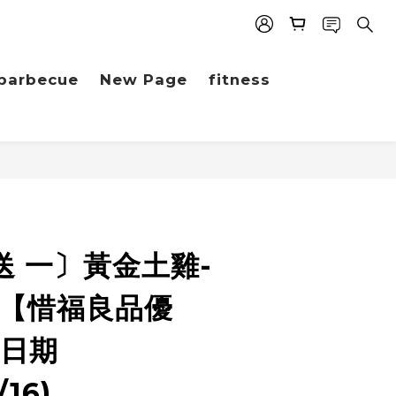
barbecue
New Page
fitness
 送 一〕黃金土雞-
 【惜福良品優
效日期
/16)