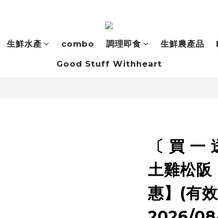
生鮮水產
combo
調理即食
生鮮農產品
Good Stuff Withheart
〔 買 一
土雞松阪
惠】(有
2026/08