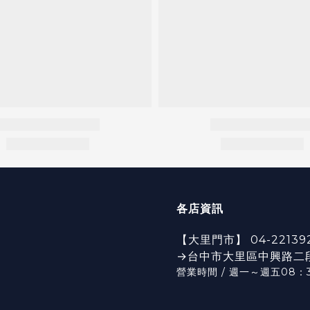
各店資訊
【大里門市】 04-22139
→台中市大里區中興路二段6
營業時間 / 週一～週五08：3