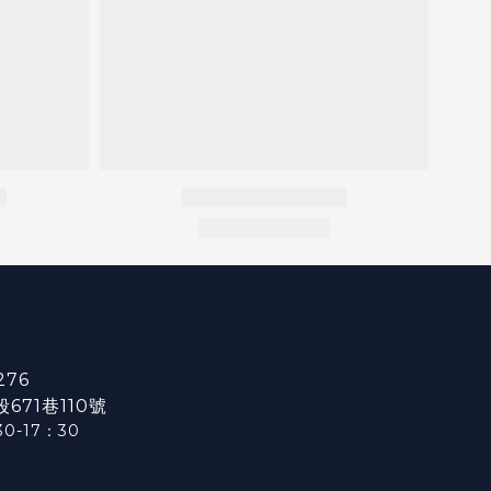
276
71巷110號
0-17：3
0