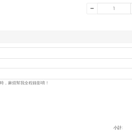
箱時，麻煩幫我全程錄影唷！
小計: