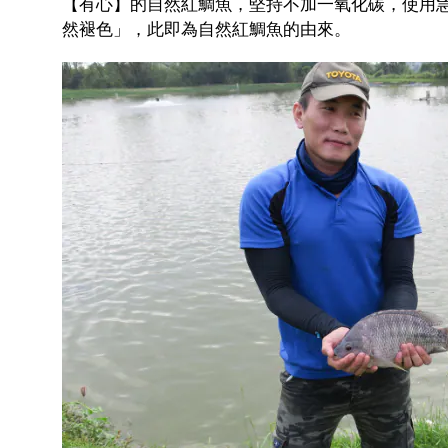
【有心】的自然紅鯛魚，堅持不加一氧化碳，使用
然褪色」，此即為自然紅鯛魚的由來。