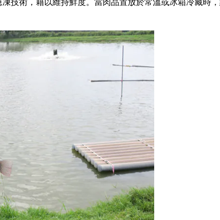
急凍技術，藉以維持鮮度。當肉品置放於常溫或冰箱冷藏時，