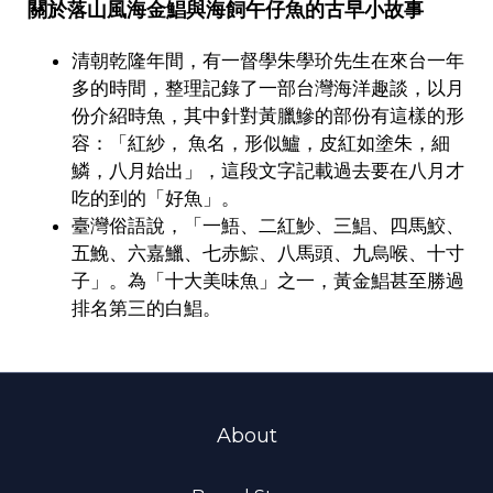
關於落山風海金鯧與海飼午仔魚的古早小故事
清朝乾隆年間，有一督學朱學玠先生在來台一年
多的時間，整理記錄了一部台灣海洋趣談，以月
份介紹時魚，其中針對黃臘鰺的部份有這樣的形
容：「紅紗， 魚名，形似鱸，皮紅如塗朱，細
鱗，八月始出」，這段文字記載過去要在八月才
吃的到的「好魚」。
臺灣俗語說，「一鯃、二紅魦、三鯧、四馬鮫、
五鮸、六嘉鱲、七赤鯮、八馬頭、九烏喉、十寸
子」。為「十大美味魚」之一，黃金鯧甚至勝過
排名第三的白鯧。
About